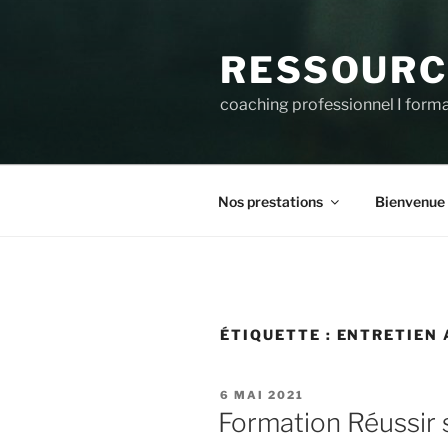
Aller
au
RESSOURC
contenu
principal
coaching professionnel I forma
Nos prestations
Bienvenue
ÉTIQUETTE :
ENTRETIEN
PUBLIÉ
6 MAI 2021
LE
Formation Réussir 